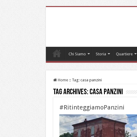
Chi Siamo
Storia
Quartiere
Home
::
Tag:
casa panzini
Tag Archives:
casa panzini
#RitinteggiamoPanzini