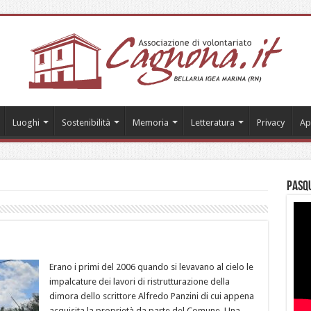
Luoghi
Sostenibilità
Memoria
Letteratura
Privacy
Ap
Pasqu
Erano i primi del 2006 quando si levavano al cielo le
impalcature dei lavori di ristrutturazione della
dimora dello scrittore Alfredo Panzini di cui appena
acquisita la proprietà da parte del Comune. Una