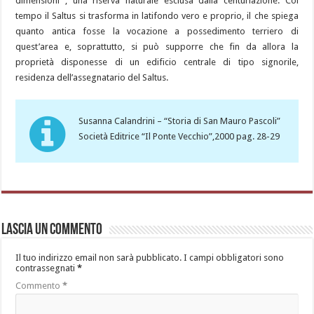
dimensioni , una riserva naturale esclusa dalla centuriazione. Col
tempo il Saltus si trasforma in latifondo vero e proprio, il che spiega
quanto antica fosse la vocazione a possedimento terriero di
quest’area e, soprattutto, si può supporre che fin da allora la
proprietà disponesse di un edificio centrale di tipo signorile,
residenza dell’assegnatario del Saltus.
Susanna Calandrini – “Storia di San Mauro Pascoli”
Società Editrice “Il Ponte Vecchio”,2000 pag. 28-29
Lascia un commento
Il tuo indirizzo email non sarà pubblicato.
I campi obbligatori sono
contrassegnati
*
Commento
*