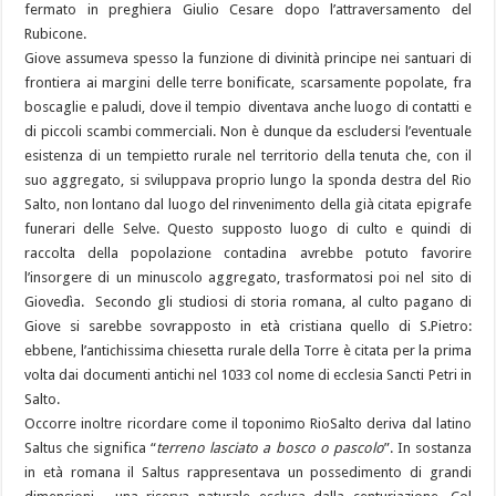
fermato in preghiera Giulio Cesare dopo l’attraversamento del
Rubicone.
Giove assumeva spesso la funzione di divinità principe nei santuari di
frontiera ai margini delle terre bonificate, scarsamente popolate, fra
boscaglie e paludi, dove il tempio diventava anche luogo di contatti e
di piccoli scambi commerciali. Non è dunque da escludersi l’eventuale
esistenza di un tempietto rurale nel territorio della tenuta che, con il
suo aggregato, si sviluppava proprio lungo la sponda destra del Rio
Salto, non lontano dal luogo del rinvenimento della già citata epigrafe
funerari delle Selve. Questo supposto luogo di culto e quindi di
raccolta della popolazione contadina avrebbe potuto favorire
l’insorgere di un minuscolo aggregato, trasformatosi poi nel sito di
Giovedìa. Secondo gli studiosi di storia romana, al culto pagano di
Giove si sarebbe sovrapposto in età cristiana quello di S.Pietro:
ebbene, l’antichissima chiesetta rurale della Torre è citata per la prima
volta dai documenti antichi nel 1033 col nome di ecclesia Sancti Petri in
Salto.
Occorre inoltre ricordare come il toponimo RioSalto deriva dal latino
Saltus che significa “
terreno lasciato a bosco o pascolo
”. In sostanza
in età romana il Saltus rappresentava un possedimento di grandi