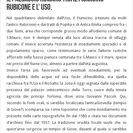
Rubicone e l’ Uso.
Nel quadrilatero delimitato dall’Uso, il Fiumicino (ritenuto da molti
l’antico Rubicone) e dai tratti di Popilia e di Antica Emilia compresi fra i
due fiumi, area che corrisponde grosso modo all’odierno comune di
S.Mauro, non è dunque venuta alla luce alcuna traccia di villaggi
romani. E’ invece accertata l’esistenza di insediamenti sporadici e di
popolamento sparso, come testimoniano le varie fattorie rustiche
affioranti nella bassa pianura centuriata tra S.Mauro e il mare, specie
nei pressi del fiume Uso, almeno a partire dall’età augustea.
Invece l’area più favorevole ad eventuali insediamenti, per la
disponibilità delle acque ed una facile difendibilità, era quella
racchiusa fra l’Uso e il RioSalto; la zona è oggi segnata dalla superstite
presenza del palazzo settecentesco della Torre, cuore della tenuta
agricola dei principi Torlonia, dove visse Giovanni Pascoli. Qui,
secondo le fonti orali, si sarebbe localizzata l’anticaGiovedìa (tempio
di Giove?) scomparsa sia come toponimo che come insediamento ma
presente nelle carte topografiche fin dal 1580 e citata nei documenti
d’archivio fino dal 1057. La tradizione erudita locale vuole che su
quest’area sorgesse un tempio di Giove, davanti al quale si sarebbe