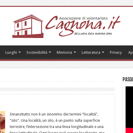
Luoghi
Sostenibilità
Memoria
Letteratura
Privacy
Ap
Pasqu
Innanzitutto non è un sinonimo dei termini “località”,
“sito”. Una località, un sito, è un punto sulla superficie
terrestre, l’intersezione tra una linea longitudinale e una
linea latitudinale. Ogni luogo può essere localizzato, ma