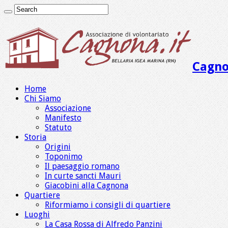
Cagno
Home
Chi Siamo
Associazione
Manifesto
Statuto
Storia
Origini
Toponimo
Il paesaggio romano
In curte sancti Mauri
Giacobini alla Cagnona
Quartiere
Riformiamo i consigli di quartiere
Luoghi
La Casa Rossa di Alfredo Panzini