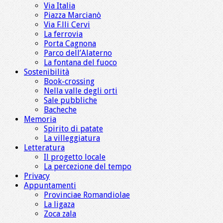
Via Italia
Piazza Marcianò
Via F.lli Cervi
La ferrovia
Porta Cagnona
Parco dell’Alaterno
La fontana del fuoco
Sostenibilità
Book-crossing
Nella valle degli orti
Sale pubbliche
Bacheche
Memoria
Spirito di patate
La villeggiatura
Letteratura
Il progetto locale
La percezione del tempo
Privacy
Appuntamenti
Provinciae Romandiolae
La ligaza
Zoca zala