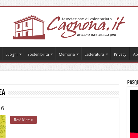
Luoghi
Sostenibilità
Memoria
Letteratura
Privacy
Ap
Pasqu
ea
16
Read More »