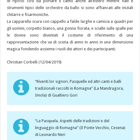
di riposo così da portare il canto anche all’estero mentre fiati e
strumenti tipici delle orchestre da ballo si sono affiancati alle iniziali
chitarre e fisarmoniche.
La capparella scura con cappello a falde larghe e camicia a quadri per
gli uomini, corpetto bianco, una gonna fiorata, e scialle sulle spalle per
le donne sono diventati il costume di riferimento di una
rappresentazione che va di scena di anno in anno in una dimensione
magica fondendo assieme i ruoli dei attori e dei partecipanti.
Christian Corbelli (12/04/2019)
“Riveriti lor signori. Pasquelle ed altri canti e balli
tradizionali raccolti in Romagna” (La Mandragora,
Imola) di Gualtiero Gori
“La Pasquela. Aspetti delle tradizioni e del
linguaggio di Romagna” (Il Ponte Vecchio, Cesena)
di Leonardo Neri