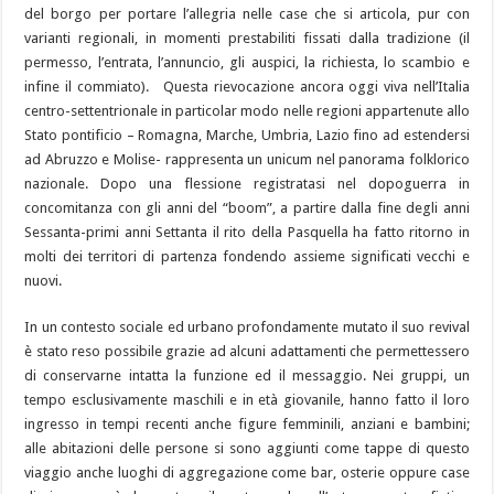
del borgo per portare l’allegria nelle case che si articola, pur con
varianti regionali, in momenti prestabiliti fissati dalla tradizione (il
permesso, l’entrata, l’annuncio, gli auspici, la richiesta, lo scambio e
infine il commiato). Questa rievocazione ancora oggi viva nell’Italia
centro-settentrionale in particolar modo nelle regioni appartenute allo
Stato pontificio – Romagna, Marche, Umbria, Lazio fino ad estendersi
ad Abruzzo e Molise- rappresenta un unicum nel panorama folklorico
nazionale. Dopo una flessione registratasi nel dopoguerra in
concomitanza con gli anni del “boom”, a partire dalla fine degli anni
Sessanta-primi anni Settanta il rito della Pasquella ha fatto ritorno in
molti dei territori di partenza fondendo assieme significati vecchi e
nuovi.
In un contesto sociale ed urbano profondamente mutato il suo revival
è stato reso possibile grazie ad alcuni adattamenti che permettessero
di conservarne intatta la funzione ed il messaggio. Nei gruppi, un
tempo esclusivamente maschili e in età giovanile, hanno fatto il loro
ingresso in tempi recenti anche figure femminili, anziani e bambini;
alle abitazioni delle persone si sono aggiunti come tappe di questo
viaggio anche luoghi di aggregazione come bar, osterie oppure case